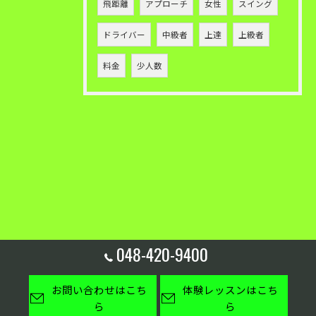
飛距離
アプローチ
女性
スイング
ドライバー
中級者
上達
上級者
料金
少人数
048-420-9400
お問い合わせはこち
体験レッスンはこち
ら
ら