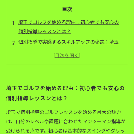
目次
埼玉でゴルフを始める理由：初心者でも安心の
個別指導レッスンとは？
個別指導で実感するスキルアップの秘訣：埼玉
のゴルフスクールが選ばれる理由
自分に合ったペースで上達！埼玉の個別指導ゴ
ルフレッスンの効果的な練習法
自然豊かな環境で楽しむゴルフ：埼玉の充実設
埼玉でゴルフを始める理由：初心者でも安心の
備がもたらす学びの場
個別指導レッスンとは？
初めてのステップから上級者への道へ：埼玉の
個別指導でゴルフを長く楽しむ秘訣
埼玉で個別指導のゴルフレッスンを始める最大の魅力
埼玉で選ぶゴルフスクールのポイントと魅力を
は、自分のレベルや課題に合わせたマンツーマン指導が
徹底解説
受けられる点です。初心者は基本的なスイングやグリッ